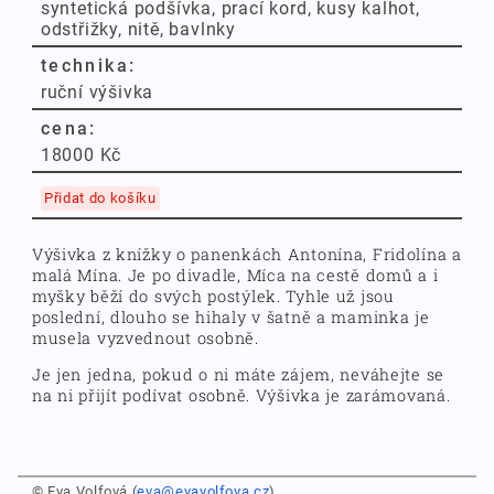
syntetická podšívka, prací kord, kusy kalhot,
odstřižky, nitě, bavlnky
technika:
ruční výšivka
cena:
18000 Kč
Přidat do košíku
Výšivka z knížky o panenkách Antonína, Fridolína a
malá Mína. Je po divadle, Míca na cestě domů a i
myšky běží do svých postýlek. Tyhle už jsou
poslední, dlouho se hihaly v šatně a maminka je
musela vyzvednout osobně.
Je jen jedna, pokud o ni máte zájem, neváhejte se
na ni přijít podívat osobně. Výšivka je zarámovaná.
© Eva Volfová (
eva@evavolfova.cz
)