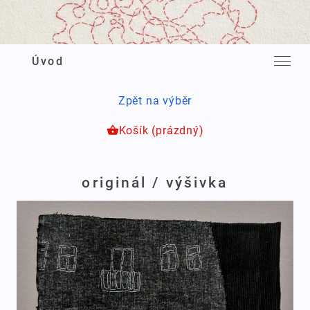
Úvod
Zpět na výběr
shopping_basket
Košík (prázdný)
originál / výšivka