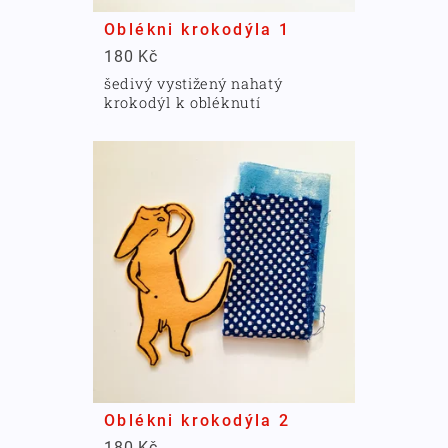
Oblékni krokodýla 1
180 Kč
šedivý vystižený nahatý
krokodýl k obléknutí
Oblékni krokodýla 2
180 Kč