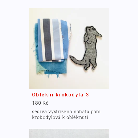
Oblékni krokodýla 3
180 Kč
šedivá vystřižená nahatá paní
krokodýlová k obléknutí