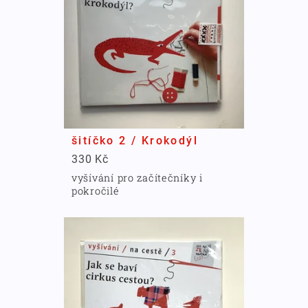
šitíčko 2 / Krokodýl
330 Kč
vyšívání pro začítečníky i
pokročilé