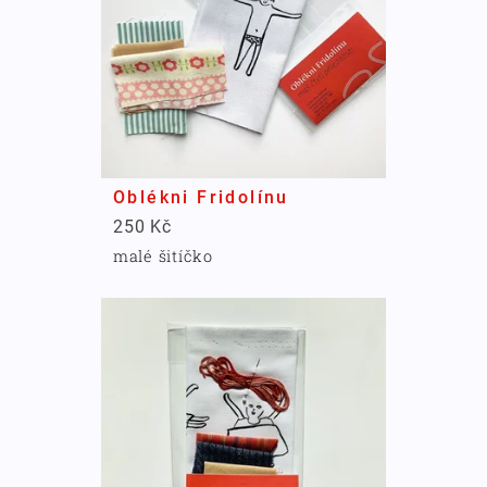
Oblékni Fridolínu
250 Kč
malé šitíčko