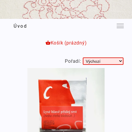
Úvod
shopping_basket
Košík (prázdný)
Pořadí: