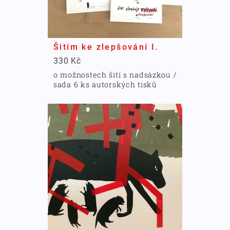
Šitím ke zlepšování I.
330 Kč
o možnostech šití s nadsázkou /
sada 6 ks autorských tisků