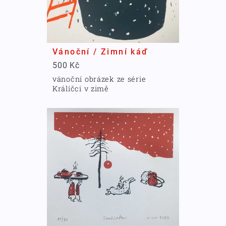
Vánoční / Zimní káď
500 Kč
vánoční obrázek ze série
Králíčci v zimě