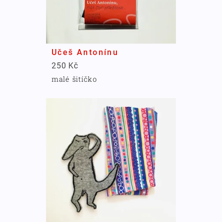
Učeš Antonínu
250 Kč
malé šitíčko