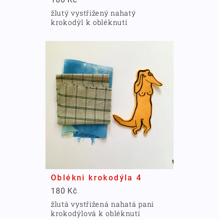
žlutý vystřižený nahatý
krokodýl k obléknutí
Oblékni krokodýla 4
180 Kč
žlutá vystřižená nahatá paní
krokodýlová k obléknutí